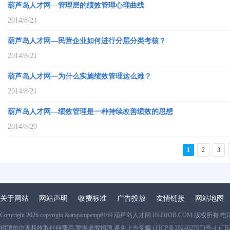
葫芦岛人才网—管理层的绩效管理心理曲线
2014/8/21
葫芦岛人才网—民营企业如何进行分层分类考核？
2014/8/21
葫芦岛人才网—为什么实施绩效管理这么难？
2014/8/21
葫芦岛人才网—绩效管理是一种持续改善绩效的思想
2014/8/20
1
2
3
关于网站
网站声明
收费标准
广告投放
友情链接
网站地图
Copyright 2026
copyright &ampampamp#169 葫芦岛人才网 HLDJOB.COM
版权所有 电
招聘单位无权收取任何费用,警惕虚假招聘,避免上当受骗
辽ICP备2024027073号-1 辽B2