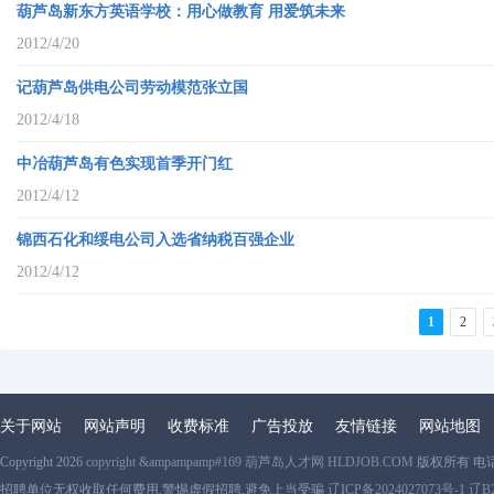
葫芦岛新东方英语学校：用心做教育 用爱筑未来
2012/4/20
记葫芦岛供电公司劳动模范张立国
2012/4/18
中冶葫芦岛有色实现首季开门红
2012/4/12
锦西石化和绥电公司入选省纳税百强企业
2012/4/12
1
2
关于网站
网站声明
收费标准
广告投放
友情链接
网站地图
Copyright 2026
copyright &ampampamp#169 葫芦岛人才网 HLDJOB.COM
版权所有 电
招聘单位无权收取任何费用,警惕虚假招聘,避免上当受骗
辽ICP备2024027073号-1 辽B2