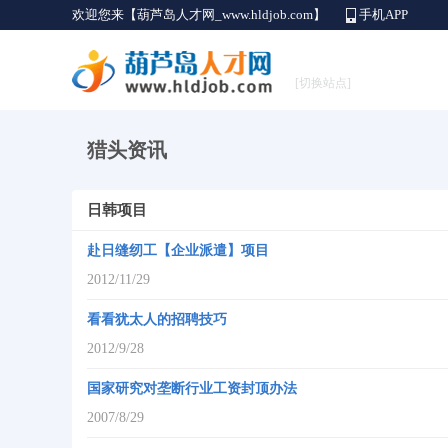
欢迎您来【葫芦岛人才网_www.hldjob.com】
手机APP
[切换站点]
猎头资讯
日韩项目
赴日缝纫工【企业派遣】项目
2012/11/29
看看犹太人的招聘技巧
2012/9/28
国家研究对垄断行业工资封顶办法
2007/8/29