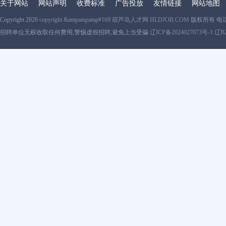
关于网站
网站声明
收费标准
广告投放
友情链接
网站地图
Copyright 2026
copyright &ampampamp#169 葫芦岛人才网 HLDJOB.COM
版权所有 电
招聘单位无权收取任何费用,警惕虚假招聘,避免上当受骗
辽ICP备2024027073号-1 辽B2