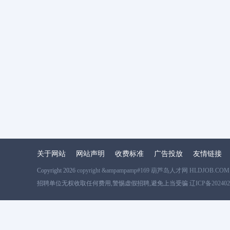
关于网站
网站声明
收费标准
广告投放
友情链接
Copyright 2026
copyright &ampampamp#169 葫芦岛人才网 HLDJOB.COM
招聘单位无权收取任何费用,警惕虚假招聘,避免上当受骗
辽ICP备202402