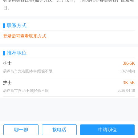
确使用美容设备(如导入仪、光子仪等）；能够推荐各类美容产品及项
目。
联系方式
登录后可查看联系方式
推荐职位
护士
3K-5K
葫芦岛市龙港区|本科|经验不限
13小时内
护士
3K-5K
葫芦岛市|学历不限|经验不限
2026-04-10
聊一聊
拨电话
申请职位