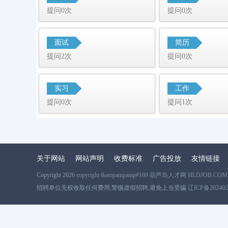
提问0次
提问0次
面试
简历
提问2次
提问0次
实习
工作
提问0次
提问1次
关于网站
网站声明
收费标准
广告投放
友情链接
Copyright 2026
copyright &ampampamp#169 葫芦岛人才网 HLDJOB.COM
招聘单位无权收取任何费用,警惕虚假招聘,避免上当受骗
辽ICP备202402