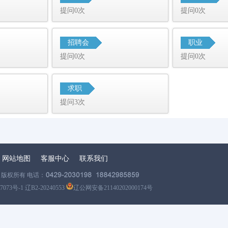
提问0次
提问0次
招聘会
职业
提问0次
提问0次
求职
提问3次
网站地图
客服中心
联系我们
版权所有 电话：
7073号-1 辽B2-20240553
辽公网安备21140202000174号