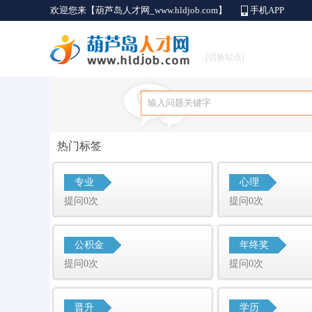
欢迎您来【葫芦岛人才网_www.hldjob.com】
手机APP
[切换站点]
热门标签
专业
心理
提问0次
提问0次
公积金
年终奖
提问0次
提问0次
晋升
学历