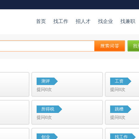
首页
找工作
招人才
找企业
找兼职
测评
工资
提问0次
提问0次
所得税
跳槽
提问0次
提问0次
创业
找工作