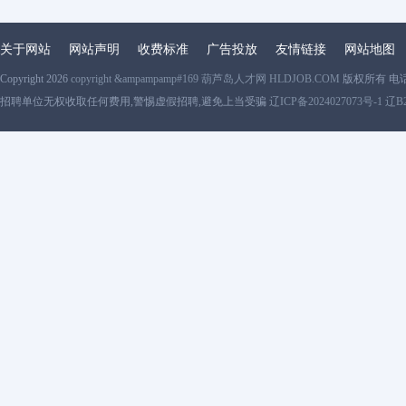
关于网站
网站声明
收费标准
广告投放
友情链接
网站地图
Copyright 2026
copyright &ampampamp#169 葫芦岛人才网 HLDJOB.COM
版权所有 电
招聘单位无权收取任何费用,警惕虚假招聘,避免上当受骗
辽ICP备2024027073号-1 辽B2