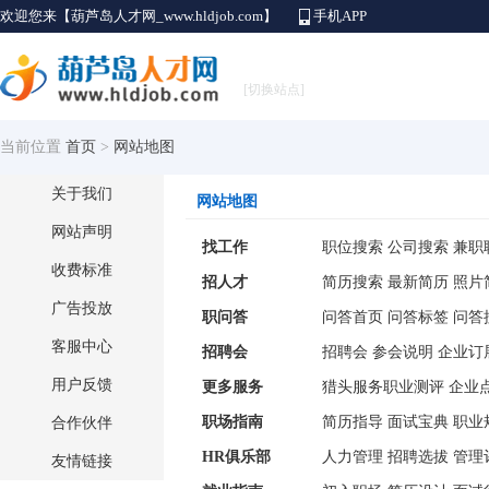
欢迎您来【葫芦岛人才网_www.hldjob.com】
手机APP
[切换站点]
当前位置
首页
>
网站地图
关于我们
网站地图
网站声明
找工作
职位搜索
公司搜索
兼职
收费标准
招人才
简历搜索
最新简历
照片
广告投放
职问答
问答首页
问答标签
问答
客服中心
招聘会
招聘会
参会说明
企业订
用户反馈
更多服务
猎头服务
职业测评
企业
职场指南
简历指导
面试宝典
职业
合作伙伴
HR俱乐部
人力管理
招聘选拔
管理
友情链接