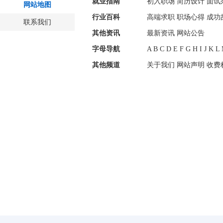
就业指南
初入职场
简历设计
面试
网站地图
行业百科
高端求职
职场心得
成功
联系我们
其他资讯
最新资讯
网站公告
字母导航
A
B
C
D
E
F
G
H
I
J
K
L
其他频道
关于我们
网站声明
收费