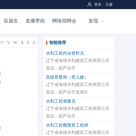
登录
/
注册
应届生
直播带岗
网络招聘会
发现
|
U
|
V
|
W
|
X
|
Y
|
Z
智能推荐
水利工程内业资料员
辽宁省海德水利建筑工程有限公司
面议 - 葫芦岛市
聘
高级育婴师（育儿嫂）
聘
辽宁省海德水利建筑工程有限公司
面议 - 葫芦岛市龙港区
水利工程测量员
辽宁省海德水利建筑工程有限公司
面议 - 葫芦岛市
水利工程概预算工程师
聘
辽宁省海德水利建筑工程有限公司