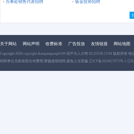
办事处销售代表招聘
钣金技师招聘
1
关于网站
网站声明
收费标准
广告投放
友情链接
网站地图
Copyright 2026
copyright &ampampamp#169 葫芦岛人才网 HLDJOB.COM
版权所有 电
招聘单位无权收取任何费用,警惕虚假招聘,避免上当受骗
辽ICP备2024027073号-1 辽B2