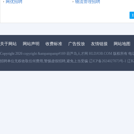
网优招聘
物流管理招聘
1
关于网站
网站声明
收费标准
广告投放
友情链接
网站地图
Copyright 2026
copyright &ampampamp#169 葫芦岛人才网 HLDJOB.COM
版权所有 电
招聘单位无权收取任何费用,警惕虚假招聘,避免上当受骗
辽ICP备2024027073号-1 辽B2