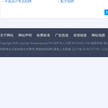
平面设计专员招聘
配方招聘
1
关于网站
网站声明
收费标准
广告投放
友情链接
网站地图
Copyright 2026
copyright &ampampamp#169 葫芦岛人才网 HLDJOB.COM
版权所有 电
招聘单位无权收取任何费用,警惕虚假招聘,避免上当受骗
辽ICP备2024027073号-1 辽B2