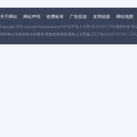
关于网站
网站声明
收费标准
广告投放
友情链接
网站地图
Copyright 2026
copyright &ampampamp#169 葫芦岛人才网 HLDJOB.COM
版权所有 电
招聘单位无权收取任何费用,警惕虚假招聘,避免上当受骗
辽ICP备2024027073号-1 辽B2