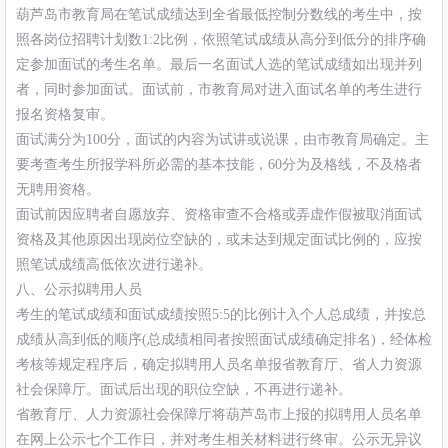
葫芦岛市教育局在笔试成绩达到全省最低控制分数线的考生中，按
照各岗位招聘计划数1:2比例，依照笔试成绩从高分到低分的排序确
定参加面试的考生名单。最后一名面试人选的笔试成绩如出现并列
者，同时参加面试。面试前，市教育局对进入面试名单的考生进行
报名资格复审。
面试满分为100分，面试的内容为试讲或说课，由市教育局确定。主
要考查考生所报学科所必需的基本技能，60分为及格线，不及格者
无聘用资格。
面试前因应聘者自愿放弃、资格审查不合格或弄虚作假被取消面试
资格及其他原因出现岗位空缺的，或未达到规定面试比例的，应按
照笔试成绩高低依次进行递补。
八、公示拟聘用人员
考生的笔试成绩和面试成绩按照5:5的比例计入个人总成绩，并按总
成绩从高到低的顺序(总成绩相同者按照面试成绩确定排名)，经体检
考核等规定程序后，确定拟聘用人员名单报省教育厅、省人力资源
社会保障厅。面试后出现的职位空缺，不再进行递补。
省教育厅、人力资源社会保障厅将葫芦岛市上报的拟聘用人员名单
在网上公示七个工作日，并对考生相关材料进行终审。公示无异议