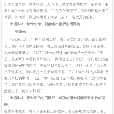
定要走出草原。世界很大，人 活着，就要多走些地方，多看看，不
要让你的金币没有用就扔掉。”在父亲的鼓励下，那天阿巴格走出了
草原。长大后，阿巴格离开了家乡，成了一名优秀的船长。
★ 秘诀3：珍惜生命，就能走出挫折的沼泽地。
4、扫阳光
有兄弟二人，年龄不过四五岁，由于卧室的窗户整天都是密闭
着，他们认为屋内太阴暗，看见外面灿烂的阳光，觉得十分羡慕。
兄弟俩就商量说：“我们可以一起把外面的阳光扫一点进来。”于
是，兄弟两人拿着扫帚和畚箕， 到阳台上去扫阳光。等到他们把畚
箕搬到房间里的时候，里面的阳光就没有了。这样一而再再而三地
扫了许多次，屋内还是一点阳光都没有。正在厨房忙碌的妈妈看 见
他们奇怪的举动，问道：“你们在做什么?”他们回答说：“房间太暗
了，我们要扫点阳光进来。”妈妈笑道：“只要把窗户打开，阳光自
然会进来，何必去扫 呢?”
★ 秘诀4：把封闭的心门敞开，成功的阳光就能驱散失败的阴
暗。
在岁月中跋涉，每个人都有自己的故事，看淡心境才会秀丽，看开