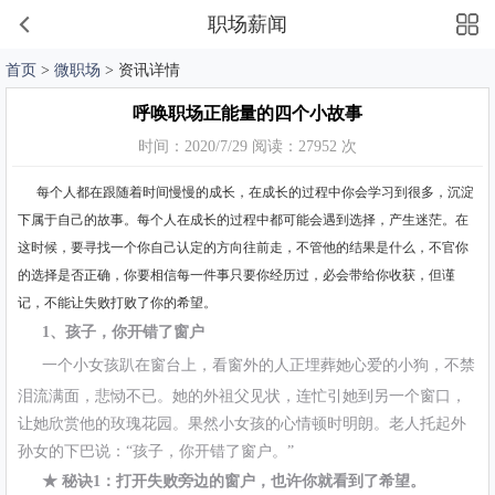
职场薪闻
首页
>
微职场
> 资讯详情
呼唤职场正能量的四个小故事
时间：2020/7/29 阅读：27952 次
每个人都在跟随着时间慢慢的成长，在成长的过程中你会学习到很多，沉淀
下属于自己的故事。每个人在成长的过程中都可能会遇到选择，产生迷茫。在
这时候，要寻找一个你自己认定的方向往前走，不管他的结果是什么，不官你
的选择是否正确，你要相信每一件事只要你经历过，必会带给你收获，但谨
记，不能让失败打败了你的希望。
1、孩子，你开错了窗户
一个小女孩趴在窗台上，看窗外的人正埋葬她心爱的小狗，不禁
泪流满面，悲恸不已。她的外祖父见状，连忙引她到另一个窗口，
让她欣赏他的玫瑰花园。果然小女孩的心情顿时明朗。老人托起外
孙女的下巴说：“孩子，你开错了窗户。”
★ 秘诀1：打开失败旁边的窗户，也许你就看到了希望。