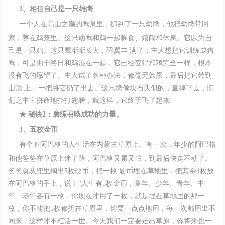
2、相信自己是一只雄鹰
一个人在高山之巅的鹰巢里，抓到了一只幼鹰，他把幼鹰带回
家，养在鸡笼里。这只幼鹰和鸡一起啄食、嬉闹和休息。它以为自
己是一只鸡。这只鹰渐渐长大，羽翼丰 满了，主人想把它训练成猎
鹰，可是由于终日和鸡混在一起，它已经变得和鸡完全一样，根本
没有飞的愿望了。主人试了各种办法，都毫无效果，最后把它带到
山顶 上，一把将它扔了出去。这只鹰像块石头似的，直掉下去，慌
乱之中它拼命地扑打翅膀，就这样，它终于飞了起来!
★ 秘诀2：磨练召唤成功的力量。
3、五枚金币
有个叫阿巴格的人生活在内蒙古草原上。有一次，年少的阿巴格
和他爸爸在草原上迷了路，阿巴格又累又怕，到最后快走不动了。
爸爸就从兜里掏出5枚硬币，把一枚 硬币埋在草地里，把其余4枚放
在阿巴格的手上，说：“人生有5枚金币，童年、少年、青年、中
年、老年各有一枚，你现在才用了一枚，就是埋在草地里的那一
枚，你不能把5枚都扔在草原里，你要一点点地用，每一次都用出不
同来，这样才不枉活一世。今天我们一定要走出草原，你将来也一