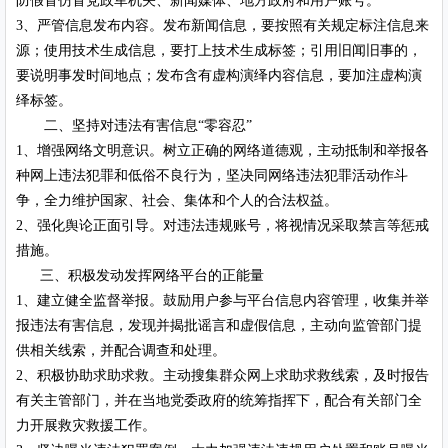
防假冒仿冒党政军机关、新闻媒体、地方政府和用户账号。
3、严管信息发布内容。发布新闻信息，要按照有关规定标注信息来
源；使用技术生成信息，要打上技术生成标签；引用旧闻旧事的，
要说明事发时间地点；发布含有虚构演绎内容信息，要加注虚构演
绎标签。
二、坚持对违法有害信息“零容忍”
1、增强网络文明意识。树立正确的网络道德观，主动抵制和举报各
种网上违法犯罪和低俗不良行为，坚决同网络违法犯罪活动作斗
争，全力维护国家、社会、集体和个人的合法权益。
2、强化舆论正面引导。对违法违规账号，将视情况采取禁言等惩戒
措施。
三、积极发动发挥网络平台的正能量
1、建立健全监督举报。鼓励用户参与平台信息内容管理，收集并举
报违法有害信息，发现并揭批谣言和虚假信息，主动向监管部门提
供相关线索，并配合调查和处理。
2、积极协助求助求救。主动搜集群众网上求助求救线索，及时报告
有关主管部门，并在当地党委政府的统筹指挥下，配合有关部门全
力开展救灾救援工作。