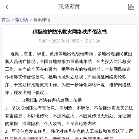
职场薪闻
首页
>
微职场
> 资讯详情
积极维护防汛救灾网络秩序倡议书
时间：2023/8/11 阅读：15185 次
近期，东北、华北、黄淮等地出现极端降雨，多地出现居民被困
和人员伤亡情况，全国各地救援力量迅速集结，全力投入防汛救灾
工作。在当前全国齐心聚力、携手救灾的特殊时期，个别网民编造
传播涉灾情虚假信息、挑动地域对立歧视，严重扰乱网络舆论秩
序，干扰妨碍抢险救灾工作。为进一步净化网络环境，维护网络秩
序，现发出如下倡议：
一、自觉抵制违法有害信息网上传播
1、坚决抵制违法有害信息。不制造、不听信、不传播涉灾救灾违法
有害信息，不以讹传讹，不煽风点火，不随意传播无出处、无证据
的举报、泄露隐私、个人攻击、不良言论等内容。
2、严管信息发布账号。强化对账号信息的人工审核和资质认证，严