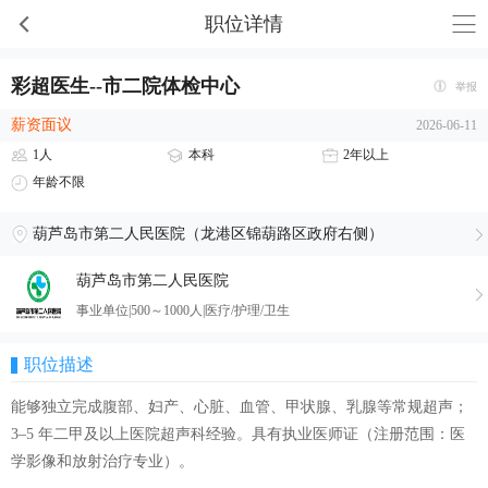
职位详情
彩超医生--市二院体检中心
举报
薪资面议
2026-06-11
1人
本科
2年以上
年龄不限
葫芦岛市第二人民医院（龙港区锦葫路区政府右侧）
葫芦岛市第二人民医院
事业单位|500～1000人|医疗/护理/卫生
职位描述
能够独立完成腹部、妇产、心脏、血管、甲状腺、乳腺等常规超声；
3–5 年二甲及以上医院超声科经验。具有执业医师证（注册范围：医
学影像和放射治疗专业）。