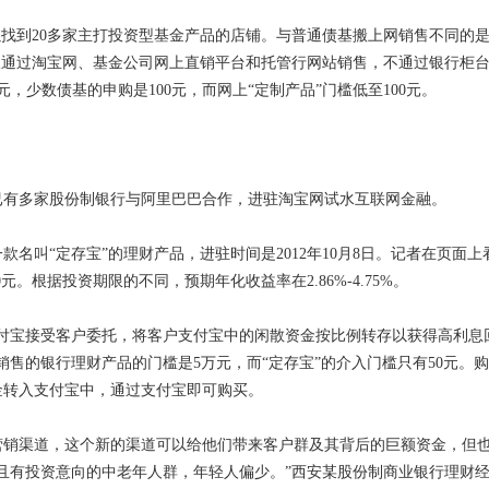
找到20多家主打投资型基金产品的店铺。与普通债基搬上网销售不同的
仅通过淘宝网、基金公司网上直销平台和托管行网站销售，不通过银行柜台
元，少数债基的申购是100元，而网上“定制产品”门槛低至100元。
已有多家股份制银行与阿里巴巴合作，进驻淘宝网试水互联网金融。
叫“定存宝”的理财产品，进驻时间是2012年10月8日。记者在页面上
元。根据投资期限的不同，预期年化收益率在2.86%-4.75%。
宝接受客户委托，将客户支付宝中的闲散资金按比例转存以获得高利息
售的银行理财产品的门槛是5万元，而“定存宝”的介入门槛只有50元。
金转入支付宝中，通过支付宝即可购买。
渠道，这个新的渠道可以给他们带来客户群及其背后的巨额资金，但也
且有投资意向的中老年人群，年轻人偏少。”西安某股份制商业银行理财