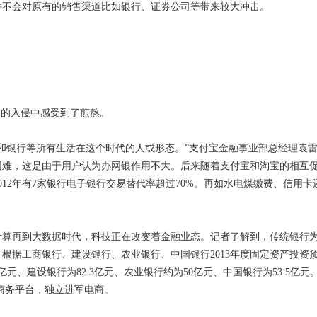
并不会对原有的销售渠道比如银行、证券公司等带来较大冲击。
的入侵中感受到了煎熬。
行等所有生活在这个时代的人或形态。”支付宝金融事业部总经理袁雷鸣
困难，这是由于用户认为办网银作用不大。后来随着支付宝和淘宝的相互
12年有7家银行电子银行交易替代率超过70%。再如水电煤缴费、信用
再到大数据时代，科技正在改变着金融业态。记者了解到，传统银行为
根据工商银行、建设银行、农业银行、中国银行2013年度固定资产投资
元、建设银行为82.3亿元、农业银行约为50亿元、中国银行为53.5亿元
商务平台，独立进军电商。