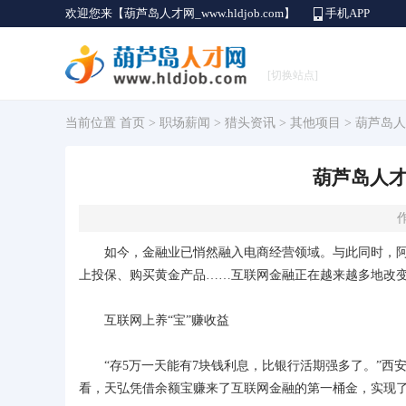
欢迎您来【葫芦岛人才网_www.hldjob.com】
手机APP
[切换站点]
当前位置
首页
>
职场薪闻
>
猎头资讯
>
其他项目
> 葫芦岛
葫芦岛人
作
如今，金融业已悄然融入电商经营领域。与此同时，阿里
上投保、购买黄金产品……互联网金融正在越来越多地改变
互联网上养“宝”赚收益
“存5万一天能有7块钱利息，比银行活期强多了。”西
看，天弘凭借余额宝赚来了互联网金融的第一桶金，实现了