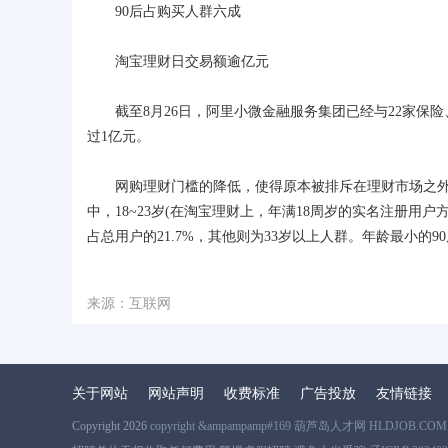
90后占购买人群六成
淘宝理财日交易额逾亿元
截至8月26日，阿里小微金融服务集团已经与22家保
过1亿元。
网购理财门槛的降低，使得原本被排斥在理财市场之外的
中，18~23岁(在淘宝理财上，年满18周岁的实名注册用户方
占总用户的21.7%，其他则为33岁以上人群。年龄最小的
来源：互联网
关于网站
网站声明
收费标准
广告投放
友情链接
Copyright 2026
copyright &ampampamp#169 葫芦岛人才网 HLDJOB.COM