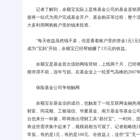
记者了解到，余额宝实际上是将基金公司的基金直销系统
接将一站式为用户完成基金开户、基金购买等过程，整个流
大多利用网购账户里的钱来投资。
“每天收益虽然钱不多，但是看着账户里的资金1元1元往
成为“宝妈”开始，余额宝已经帮她赚了135元的收益。
余额宝是基金首次借助网络营销，上线两个月，已经将亏损
模停滞不前，连年亏损。在基金业上一轮景气高峰的2007年，
保险基金公司争相触网
余额宝在基金业的成功，也触发了一轮互联网金融热潮，
财富、同花顺、工银瑞信、华夏基金、南方基金等基金公
台也来分一杯羹，即将推出理财工具“易付宝”。一时间，
将这些需求集中起来了，规模就相当可观了。记者粗略统计
常低，有的是1元，有的是100元。在收益上，这些“宝”无