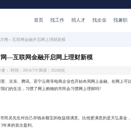
首页
找工作
招人才
找企业
找兼职
人才网—互联网金融开启网上理财新模
才网—互联网金融开启网上理财新模
者： 时间：2014/7/9 阅读：10249次
、京东、腾讯、苏宁云商等电商企业也开始布局网上金融。在网上可以
我们的生活，习惯了网上购物的市民会习惯网上理财吗?
安市民吴先生对自己存钱余额宝的收益很满意。比他更满意的是天弘基金
3年来的首次盈利。