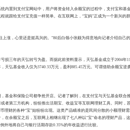
内置到支付宝网站中，用户将资金转入余额宝的过程中，支付宝和基金
程就跟给支付宝充值一样简单。在互联网上，“宝妈”正成为一个新兴的
上涨，心里还是挺高兴的。”80后白领小张颇为得意地向记者介绍自己的
三年的天弘转亏为盈。而据此前资料显示，天弘基金成立于2004年11
天弘基金收入仅为3740.33万元，盈利885.45万元。可谓借助余额宝逆
基金和保险公司都争抢开店。记者了解到，在支付宝与天弘基金联合推
司或者第三方机构，纷纷推出活期宝、收益宝等互联网理财工具。同时，
货币理财的各种“宝”始纷纷出现。这类产品瞄准的是民间分散的小额理财
，在余额宝之后，互联网上相继出现了七八种以“宝”命名的理财产品，
一例外地将自己与银行活期存款0.35%的年收益进行比较。