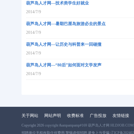
葫芦岛人才网—技术类学生好就业
2014/7/9
葫芦岛人才网—暑期巴厘岛旅游必去的景点
2014/7/9
葫芦岛人才网—让历史与科普来一回碰撞
2014/7/9
葫芦岛人才网—“80后”如何面对文学发声
2014/7/9
关于网站
网站声明
收费标准
广告投放
友情链接
Copyright 2026
copyright &ampampamp#169 葫芦岛人才网 HLDJOB.COM
招聘单位无权收取任何费用,警惕虚假招聘,避免上当受骗
辽ICP备202402