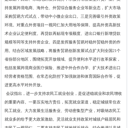
持发展跨境电商、海外仓、外贸综合服务企业等新业态，扩大市场
采购贸易方式试点，带动中小微企业出口。三是完善吸引外资政策
环境。对重点外资项目一视同仁加大用地等保障。提高外资高新技
术企业认定便利度。再贷款再贴现专项额度、进出口银行新增贷款
规模等同等支持外资企业。四是发挥服务贸易对稳外贸稳外资的作
用。结合区域发展战略，将服务贸易创新发展试点扩大到全国21个
省份部分地区，围绕拓宽开放领域、提升便利水平进行改革探索，
包括发展跨境商业医疗保险、推进中外合作办学、扩大技术进出口
经营者资格范围、在常态化防控下加强旅游和体育国际合作等，促
进更高水平对外开放。
会议指出，进一步支持农民工就业创业，是促进稳就业和农民增收
的重要内容。一要压实地方责任，拓宽就业渠道，稳定城镇常住农
民工就业。大力发展生活服务业、劳动密集型产业，对吸纳农民工
就业多的给予更大政策激励。灵活就业支持政策对城镇户籍居民和
农民工一视同仁。二要支持农民工就地就近就业。结合推进以县城