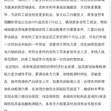
为载体的新型城镇化、农村水利等基础设施建设、灾后恢复重建
等，为农民工就业创造更多机会。加大以工代赈投入，将发放劳务
报酬的资金占比由10%提高至15%以上，吸纳更多农民工就业。增加
城镇建设用地要把吸纳农民工就业数量作为重要条件。三要以创业
带动就业。对农民工首次创业且正常经营6个月以上的，可先行申领
一次性创业补贴的一半资金。四要加大帮扶力度，优先保障贫困劳
动力稳岗就业。对符合条件的农民工等未参保失业人员，未纳入低
保范围的，由务工地或常住地发放一次性临时救助金。
会议指出，统筹推进疫情防控和经济社会发展，提高新冠病毒检测
能力是关键性手段。要调动各方力量，加快检测时间短、灵敏度
高、操作简便的产品研发上市，加紧培训检测人员，合理布局和增
加机动检测力量，在加强生物安全风险防范前提下，确保秋冬季前
实现全国三级综合医院、传染病医院、各级疾控机构及县域内1家县
级医院具备核酸检测能力。各有关方面要及时加强资金等相关保