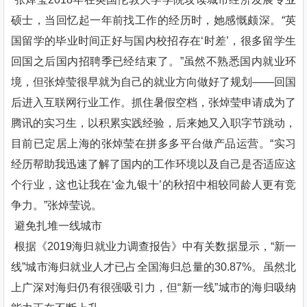
硕士，当回忆起一年前找工作的经历时，她感慨颇深。“英
国留学的毕业时间正好与国内校招存在‘时差’，很多留学生
回国之后国内招聘季已经结束了。”虽然不熟悉国内就业环
境，但张焯莹很早就为自己的就业方向做好了规划——回国
后进入互联网行业工作。抓住暑假空档，张焯莹申请成为了
腾讯的实习生，以积累实践经验，后来她又入职字节跳动，
目前已定居上海的张焯莹在拼多多平台做产品运营。“实习
经历帮助我迅速了解了国内的工作环境以及自己是否适应这
个行业，这也让我在‘金九银十’的秋招中相较同龄人更有竞
争力。”张焯莹说。
避免扎堆一线城市
根据《2019海归就业力调查报告》中有关数据显示，“新一
线”城市海归就业人才已占全国海归总量的30.87%。虽然北
上广深对海归仍有很强吸引力，但“新一线”城市的海归吸纳