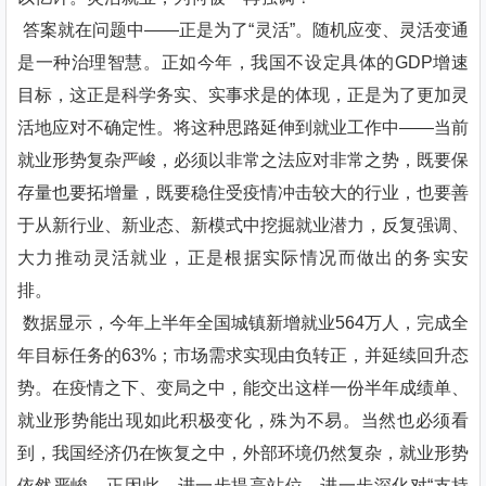
答案就在问题中——正是为了“灵活”。随机应变、灵活变通
是一种治理智慧。正如今年，我国不设定具体的GDP增速
目标，这正是科学务实、实事求是的体现，正是为了更加灵
活地应对不确定性。将这种思路延伸到就业工作中——当前
就业形势复杂严峻，必须以非常之法应对非常之势，既要保
存量也要拓增量，既要稳住受疫情冲击较大的行业，也要善
于从新行业、新业态、新模式中挖掘就业潜力，反复强调、
大力推动灵活就业，正是根据实际情况而做出的务实安
排。
数据显示，今年上半年全国城镇新增就业564万人，完成全
年目标任务的63%；市场需求实现由负转正，并延续回升态
势。在疫情之下、变局之中，能交出这样一份半年成绩单、
就业形势能出现如此积极变化，殊为不易。当然也必须看
到，我国经济仍在恢复之中，外部环境仍然复杂，就业形势
依然严峻。正因此，进一步提高站位，进一步深化对“支持