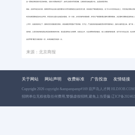
这一逻辑还将延续并且具体细化。在财力有限的情况下，如何让政策传导更流畅，让财政资金效益最大化，这是值得思考的。
例如，在保市场主体方面，国务院常务会议多次提到要加大对劳动密集型企业的支持力度，目的就在于吸纳更多就业。在7月28日召开的会议上，李克强总理再次强
经济发展需要稳定的社会环境，而安居乐业是社会稳定的基础。另一方面，从经济循环的视角看，所有生产都需要通过最终消费来吸收，决定最终消费的是居民收入
上半年，在政策协同之下，国民经济实现恢复性增长，供给侧复苏明显好于需求侧。只不过，产业链供应链的修复受外部环境影响大，国内大循环是主体。接下来，
说到底，让老百姓的钱包鼓起来是发展的根本目标。就业是居民收入的保障，在就业之外，社会保障体系的健全，收入分配格局的改善，也不失为长远之策。此次调
这些带着“暖意”的政策多一些，未来的确定性就多一分。
来源：北京商报
关于网站
网站声明
收费标准
广告投放
友情链接
Copyright 2026
copyright &ampampamp#169 葫芦岛人才网 HLDJOB.COM
招聘单位无权收取任何费用,警惕虚假招聘,避免上当受骗
辽ICP备202402