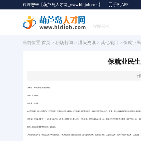
欢迎您来【葫芦岛人才网_www.hldjob.com】
手机APP
[切换站点]
当前位置
首页
>
职场薪闻
>
猎头资讯
>
其他项目
> 保就业
保就业民生
作
原标题：保就业民生 还有硬仗要打
来源：北京商报
毕业季，就业季。
847万待就业人口，形势严峻，不容乐观。连日来，从中央到地方，支持就业政策密集发布，例如北京开拓的6.64万个政策性岗位，再如国家税务总局刚刚推出的新
稳住就业还有硬仗要打，7、8月是关键的槛。6月末全国调查失业率为5.7%，环比收窄。但重点群体就业压力大。新毕业大学生调查失业率进一步扩大到19.3%
因此，就业政策需要更加精准，有的放矢。
从现有政策逻辑看，保就业主要从两方面发力。一是保住存量，注重稳企稳岗。无论是社保减免、吸纳就业补贴，还是信贷支持，无外乎纾困市场主体，让企业活下去