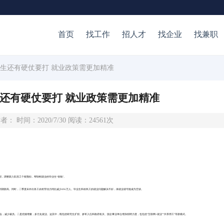
首页
找工作
招人才
找企业
找兼职
民生还有硬仗要打 就业政策需更加精准
还有硬仗要打 就业政策需更加精准
者： 时间：2020/7/30 阅读：24561次
招，调整新入职员工个税预扣，帮助刚就业的毕业生“省钱”。
，创同期新高。同时，二季度末外出务工农村劳动力同比减少496万人。毕业生和农民工的就业问题解决不好，保就业就可能成为空谈。
，减少裁员。二是挖掘增量，多元化就业。这其中，既包括研究生扩招、参军入伍和政府机关、国企事业单位增加招聘力度，也包括“互联网+就业”“共享用工”等新模式。