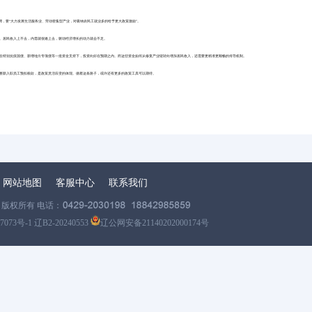
调，要“大力发展生活服务业、劳动密集型产业，对吸纳农民工就业多的给予更大政策激励”。
。居民收入上不去，内需就很难上去，驱动经济增长的动力就会不足。
在特别抗疫国债、新增地方专项债等一批资金支持下，投资向好在预期之内。而这些资金如何从修复产业链转向增加居民收入，还需要更精准更顺畅的传导机制。
整新入职员工预扣税款，是政策灵活应变的体现。循着这条路子，或许还有更多的政策工具可以期待。
网站地图
客服中心
联系我们
版权所有 电话：
7073号-1 辽B2-20240553
辽公网安备21140202000174号