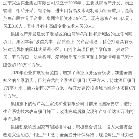
辽宁兴达实业集团有限公司成立于2006年，主要以房地产开发、物业
管理、钼矿开采、钼冶炼、进出口贸易及水泥制造为经营重点，是葫
芦岛市民营骨干企业。集团注册资本2.9亿元，现有总资产44.5亿元，
员工310人，其中具有中高级专业技术人员50人。
集团地产开发建设了老城区的山河半岛项目和新城区的山河澜湾
项目。集团本着“诚信为本，品质至上”的产品理念，精心打造具有欧
洲建筑风格的园林式景观小区。山河半岛项目的巴黎印象、兴达雅
居、罗马假日、法兰香颂、爱琴海岸五个园区和山河澜湾项目已累计
建设超150万平方米。
2020年企业扩展经营范围，增加了商业服务运营板块，加盟全国
知名的全季酒店，目前在营的全季酒店项目1万平方米，待建酒店项目
1万平方米，商业街区6万平方米，待开发建设投资城市综合体项目6万
平方米。
集团旗下的葫芦岛兰家沟矿业有限公司目前按照国家要求，进行
生产系统技术改造项目施工，改造完成后将实现年产钼矿达10万吨的
生产规模。
集团积极响应国家节能减排号召，积极整合资源，投入大量资金
改造兴达冶炼厂钼生产工艺，全面提升环保标准，现冶炼生产能力已