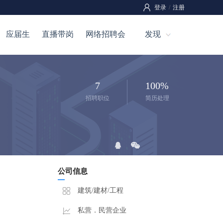
登录
/
注册
应届生
直播带岗
网络招聘会
发现
7
100%
招聘职位
简历处理
公司信息
建筑/建材/工程
私营．民营企业