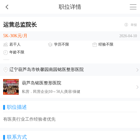
职位详情
运营总监院长
举报
5K-30K元/月
2026-04-10
若干人
学历不限
经验不限
年龄不限
辽宁葫芦岛市铁馨园南园铭医整形医院
葫芦岛铭医整形医院
私营．民营企业|10～50人|美容/保健
职位描述
有医美行业工作经验者优先
联系方式