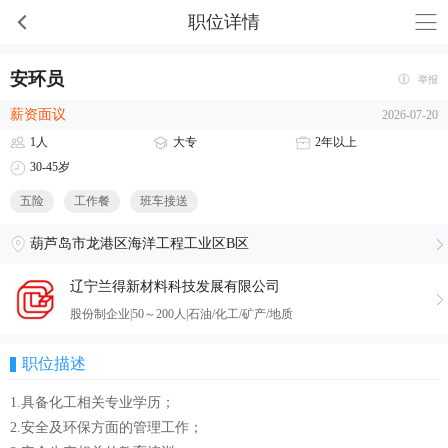
职位详情
安环员
举报
薪资面议
2026-07-20
1人
大专
2年以上
30-45岁
五险
工作餐
班车接送
葫芦岛市龙港区海洋工程工业区B区
辽宁兰得新材料科技发展有限公司
股份制企业|50～200人|石油/化工/矿产/地质
职位描述
1.具备化工相关专业学历；
2.安全及环保方面的管理工作；