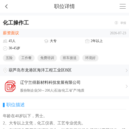
职位详情
化工操作工
举报
薪资面议
2026-07-23
45人
大专
2年以上
30-45岁
五险
工作餐
免费培训
班车接送
环境好
葫芦岛市龙港区海洋工程工业区B区
辽宁兰得新材料科技发展有限公司
股份制企业|50～200人|石油/化工/矿产/地质
职位描述
年龄在40岁以下，男士。
2、大专以上文凭，化工仪表、工艺专业优先。